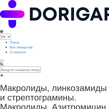
Поиск
Все лекарства
О проекте
Макролиды, линкозамиды
и стрептограмины.
Макролиды. Азитромицин