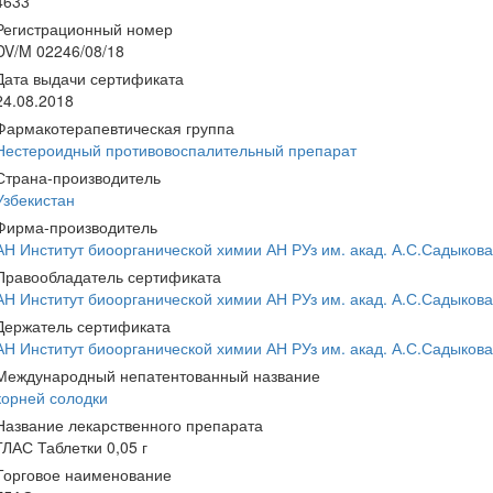
4633
Регистрационный номер
DV/M 02246/08/18
Дата выдачи сертификата
24.08.2018
Фармакотерапевтическая группа
Нестероидный противовоспалительный препарат
Страна-производитель
Узбекистан
Фирма-производитель
АН Институт биоорганической химии АН РУз им. акад. А.С.Садыкова
Правообладатель сертификата
АН Институт биоорганической химии АН РУз им. акад. А.С.Садыкова
Держатель сертификата
АН Институт биоорганической химии АН РУз им. акад. А.С.Садыкова
Международный непатентованный название
корней солодки
Название лекарственного препарата
ГЛАС Таблетки 0,05 г
Торговое наименование