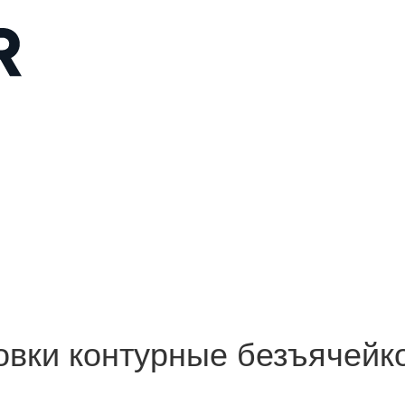
ковки контурные безъячей