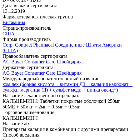
Дата выдачи сертификата
13.12.2019
Фармакотерапевтическая группа
Витамины
Страна-производитель
США
Фирма-производитель
Corp. Contract Pharmacal Соединенные Штаты Америки
(США)
Правообладатель сертификата
AG Bayer Consumer Care Швейцария
Держатель сертификата
AG Bayer Consumer Care Швейцария
Международный непатентованный название
ком.лек (борная кислота + витамин Д3 + кальция карбонат +
сульфат марганца (II) + сульфат меди + цинка оксид*)
Название лекарственного препарата
КАЛЬЦЕМИН® Таблетки покрытые оболочкой 250мг +
50МЕ + 50мкг + 2мг + 0.5мг + 0.5мг
Торговое наименование
КАЛЬЦЕМИН®
Название atx
Препараты кальция в комбинации с другими препаратами
Способ введения