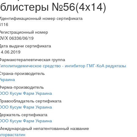
блистеры №56(4x14)
Идентификационный номер сертификата
6116
Регистрационный номер
DV/X 06336/06/19
Дата выдачи сертификата
14.06.2019
Фармакотерапевтическая группа
Гиполипидемическое средство - ингибитор ГМГ-КоА редуктазы
Страна-производитель
Украина
Фирма-производитель
ООО Кусум Фарм Украина
Правообладатель сертификата
ООО Кусум Фарм Украина
Держатель сертификата
ООО Кусум Фарм Украина
Международный непатентованный название
аторвастатин