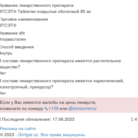
Название лекарственного препарата
ЭТСЭТ® Таблетки покрытые оболочкой 80 мг
Торговое наименование
ЭТСЭТ®
Название atx
Аторвастатин
Способ введения
Внутрь
В составе лекарственного препарата имеется растительное
вещество?
Нет
В составе лекарственного препарата имеется наркотический,
психотропный, прекурсор?
Нет
Если у Вас имеются жалобы на цены лекарств,
позвоните по номеру
📞1159
или
@consumeruz
Последняя обновления: 17.06.2023
4
Реклама на сайте
© 2023 -
Dorigar.uz. Все права защищены.