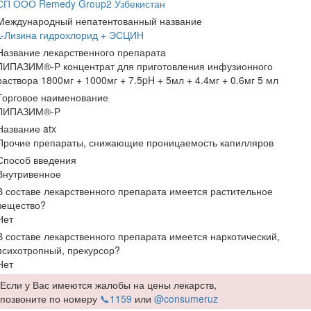
СП ООО Remedy Group2 Узбекистан
Международный непатентованный название
L-Лизина гидрохлорид + ЭСЦИН
Название лекарственного препарата
ЛИПАЗИМ®-Р концентрат для приготовления инфузионного
раствора 1800мг + 1000мг + 7.5pH + 5мл + 4.4мг + 0.6мг 5 мл
Торговое наименование
ЛИПАЗИМ®-Р
Название atx
Прочие препараты, снижающие проницаемость капилляров
Способ введения
Внутривенное
В составе лекарственного препарата имеется растительное
вещество?
Нет
В составе лекарственного препарата имеется наркотический,
психотропный, прекурсор?
Нет
Если у Вас имеются жалобы на цены лекарств,
позвоните по номеру
📞1159
или
@consumeruz