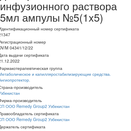
инфузионного раствора
5мл ампулы №5(1x5)
Идентификационный номер сертификата
21347
Регистрационный номер
DV/M 04341/12/22
Дата выдачи сертификата
21.12.2022
Фармакотерапевтическая группа
Метаболическое и капилляростабилизирующие средства.
Ангиопротектор.
Страна-производитель
Узбекистан
Фирма-производитель
СП ООО Remedy Group2 Узбекистан
Правообладатель сертификата
СП ООО Remedy Group2 Узбекистан
Держатель сертификата