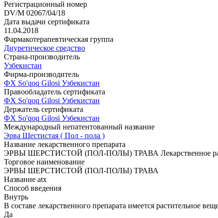
Регистрационный номер
DV/M 02067/04/18
Дата выдачи сертификата
11.04.2018
Фармакотерапевтическая группа
Диуретическое средство
Страна-производитель
Узбекистан
Фирма-производитель
ФХ So'qoq Gilosi Узбекистан
Правообладатель сертификата
ФХ So'qoq Gilosi Узбекистан
Держатель сертификата
ФХ So'qoq Gilosi Узбекистан
Международный непатентованный название
Эрва Шестистая ( Пол - пола )
Название лекарственного препарата
ЭРВЫ ШЕРСТИСТОЙ (ПОЛ-ПОЛЫ) ТРАВА Лекарственное раст
Торговое наименование
ЭРВЫ ШЕРСТИСТОЙ (ПОЛ-ПОЛЫ) ТРАВА
Название atx
Способ введения
Внутрь
В составе лекарственного препарата имеется растительное вещ
Да