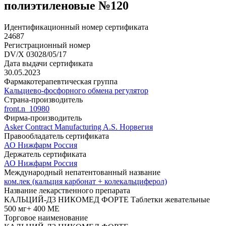
полиэтиленовые №120
Идентификационный номер сертификата
24687
Регистрационный номер
DV/X 03028/05/17
Дата выдачи сертификата
30.05.2023
Фармакотерапевтическая группа
Кальциево-фосфорного обмена регулятор
Страна-производитель
front.n_10980
Фирма-производитель
Asker Contract Manufacturing A.S. Норвегия
Правообладатель сертификата
АО Нижфарм Россия
Держатель сертификата
АО Нижфарм Россия
Международный непатентованный название
ком.лек (кальция карбонат + колекальциферол)
Название лекарственного препарата
КАЛЬЦИЙ-Д3 НИКОМЕД ФОРТЕ Таблетки жевательные
500 мг+ 400 МЕ
Торговое наименование