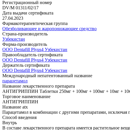
Регистрационный номер
DV/M 01311/02/17
Дата выдачи сертификата
27.04.2023
Фармакотерапевтическая группа
Обезболивающее и жаропонижающее средство
Страна-производитель
Узбекистан
Фирма-производитель
ООО Dentafill Plyus4 Узбекистан
Правообладатель сертификата
ООО Dentafill Plyus4 Узбекистан
Держатель сертификата
ООО Dentafill Plyus4 Узбекистан
Международный непатентованный название
парацетамол
Название лекарственного препарата
АНТИГРИППИН Таблетки 250мг + 100мг + 100мг + 10мг + 10мг + 
Торговое наименование
АНТИГРИППИН
Название atx
Парацетамол в комбинации с другими препаратами, исключая 
Способ введения
Внутрь
В составе лекарственного препарата имеется растительное вещ