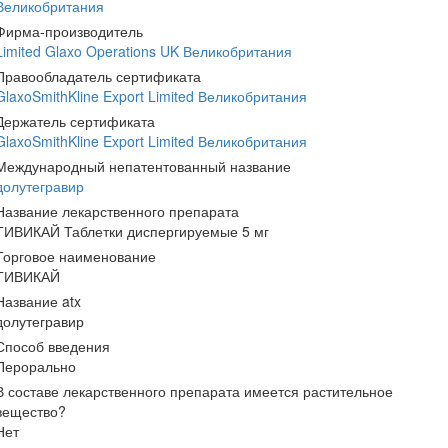
Великобритания
Фирма-производитель
Limited Glaxo Operations UK Великобритания
Правообладатель сертификата
GlaxoSmithKline Export Limited Великобритания
Держатель сертификата
GlaxoSmithKline Export Limited Великобритания
Международный непатентованный название
долутегравир
Название лекарственного препарата
ТИВИКАЙ Таблетки диспергируемые 5 мг
Торговое наименование
ТИВИКАЙ
Название atx
долутегравир
Способ введения
Перорально
В составе лекарственного препарата имеется растительное
вещество?
Нет