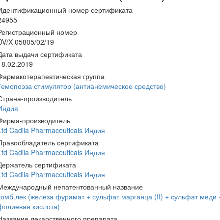
Идентификационный номер сертификата
24955
Регистрационный номер
DV/X 05805/02/19
Дата выдачи сертификата
18.02.2019
Фармакотерапевтическая группа
Гемопоэза стимулятор (антианемическое средство)
Страна-производитель
Индия
Фирма-производитель
Ltd Cadila Pharmaceuticals Индия
Правообладатель сертификата
Ltd Cadila Pharmaceuticals Индия
Держатель сертификата
Ltd Cadila Pharmaceuticals Индия
Международный непатентованный название
комб.лек (железа фурамат + сульфат марганца (II) + сульфат меди 
фолиевая кислота)
Название лекарственного препарата