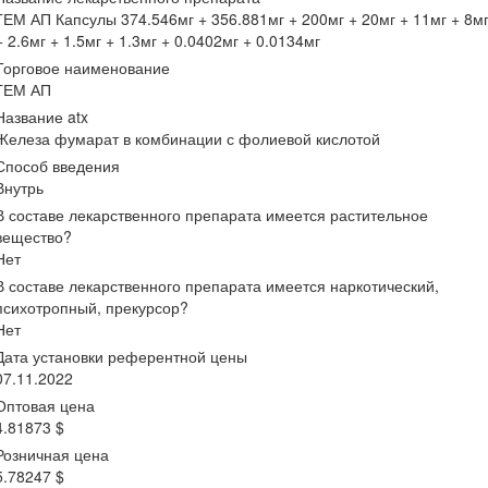
ГЕМ АП Капсулы 374.546мг + 356.881мг + 200мг + 20мг + 11мг + 8м
+ 2.6мг + 1.5мг + 1.3мг + 0.0402мг + 0.0134мг
Торговое наименование
ГЕМ АП
Название atx
Железа фумарат в комбинации с фолиевой кислотой
Способ введения
Внутрь
В составе лекарственного препарата имеется растительное
вещество?
Нет
В составе лекарственного препарата имеется наркотический,
психотропный, прекурсор?
Нет
Дата установки референтной цены
07.11.2022
Оптовая цена
4.81873 $
Розничная цена
5.78247 $