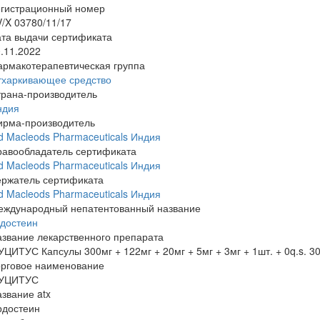
егистрационный номер
/X 03780/11/17
та выдачи сертификата
.11.2022
армакотерапевтическая группа
тхаркивающее средство
трана-производитель
ндия
ирма-производитель
d Macleods Pharmaceuticals Индия
равообладатель сертификата
d Macleods Pharmaceuticals Индия
ержатель сертификата
d Macleods Pharmaceuticals Индия
еждународный непатентованный название
рдостеин
звание лекарственного препарата
ЦИТУС Капсулы 300мг + 122мг + 20мг + 5мг + 3мг + 1шт. + 0q.s. 30
орговое наименование
УЦИТУС
звание atx
рдостеин