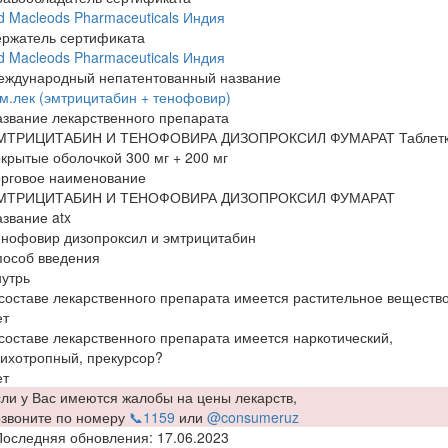
d Macleods Pharmaceuticals Индия
ержатель сертификата
d Macleods Pharmaceuticals Индия
еждународный непатентованный название
м.лек (эмтрицитабин + тенофовир)
звание лекарственного препарата
МТРИЦИТАБИН И ТЕНОФОВИРА ДИЗОПРОКСИЛ ФУМАРАТ Таблет
крытые оболочкой 300 мг + 200 мг
орговое наименование
МТРИЦИТАБИН И ТЕНОФОВИРА ДИЗОПРОКСИЛ ФУМАРАТ
звание atx
енофовир дизопроксил и эмтрицитабин
пособ введения
утрь
составе лекарственного препарата имеется растительное веществ
ет
составе лекарственного препарата имеется наркотический,
ихотропный, прекурсор?
ет
ли у Вас имеются жалобы на цены лекарств,
озвоните по номеру
📞1159
или
@consumeruz
Последняя обновления: 17.06.2023