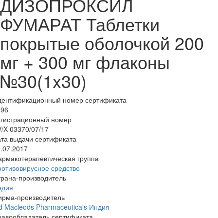
ДИЗОПРОКСИЛ
ФУМАРАТ Таблетки
покрытые оболочкой 200
мг + 300 мг флаконы
№30(1x30)
дентификационный номер сертификата
496
егистрационный номер
/X 03370/07/17
та выдачи сертификата
.07.2017
армакотерапевтическая группа
отивовирусное средство
трана-производитель
ндия
ирма-производитель
d Macleods Pharmaceuticals Индия
равообладатель сертификата