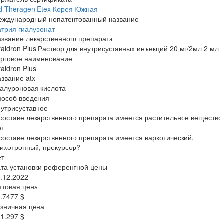
d Theragen Etex Корея Южная
еждународный непатентованный название
трия гиалуронат
звание лекарственного препарата
aldron Plus Раствор для внутрисуставных инъекций 20 мг/2мл 2 мл
орговое наименование
aldron Plus
звание atx
алуроновая кислота
пособ введения
утрисуставное
составе лекарственного препарата имеется растительное веществ
ет
составе лекарственного препарата имеется наркотический,
ихотропный, прекурсор?
ет
та установки референтной цены
.12.2022
птовая цена
.7477 $
зничная цена
1.297 $