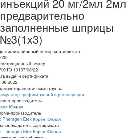
инъекций 20 мг/2мл 2мл
предварительно
заполненные шприцы
№3(1x3)
дентификационный номер сертификата
1005
егистрационный номер
/X/TO 10107/08/22
та выдачи сертификата
.08.2022
армакотерапевтическая группа
имулятор трофики тканей и регенерации
трана-производитель
орея Южная
ирма-производитель
d Theragen Etex Корея Южная
равообладатель сертификата
d Theragen Etex Корея Южная
ержатель сертификата