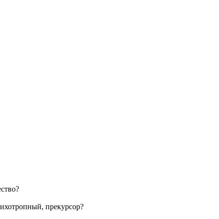
ество?
сихотропный, прекурсор?