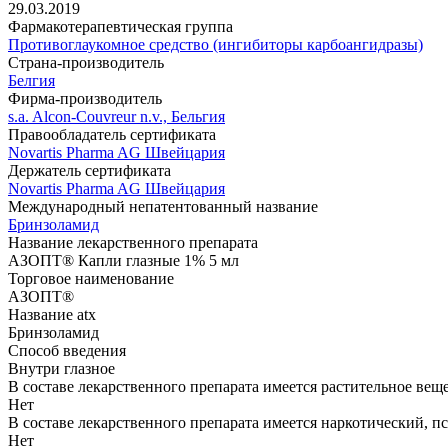
29.03.2019
Фармакотерапевтическая группа
Противоглаукомное средство (ингибиторы карбоангидразы)
Страна-производитель
Белгия
Фирма-производитель
s.a. Alcon-Couvreur n.v., Бельгия
Правообладатель сертификата
Novartis Pharma AG Швейцария
Держатель сертификата
Novartis Pharma AG Швейцария
Международный непатентованный название
Бринзоламид
Название лекарственного препарата
АЗОПТ® Капли глазные 1% 5 мл
Торговое наименование
АЗОПТ®
Название atx
Бринзоламид
Способ введения
Внутри глазное
В составе лекарственного препарата имеется растительное вещ
Нет
В составе лекарственного препарата имеется наркотический, п
Нет