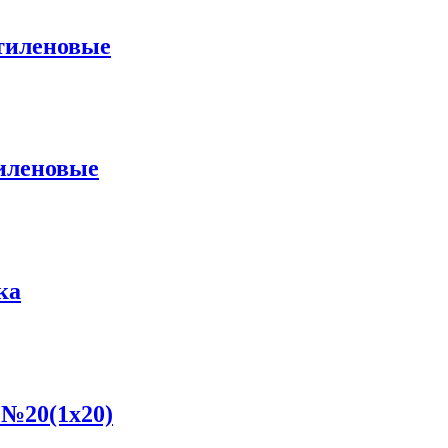
тиленовые
иленовые
ка
№20(1x20)