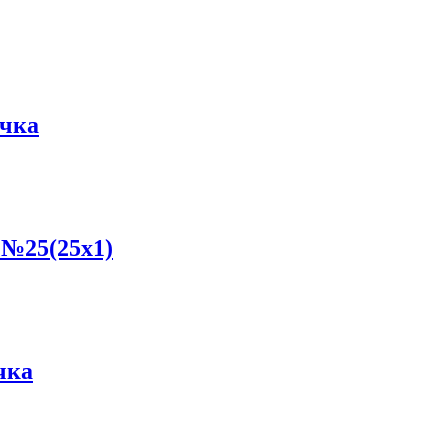
чка
№25(25x1)
чка