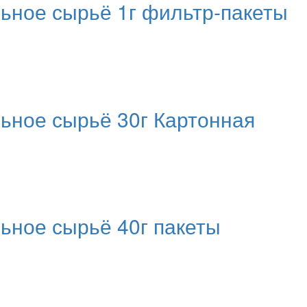
ое сырьё 1г фильтр-пакеты
ное сырьё 30г Картонная
ное сырьё 40г пакеты