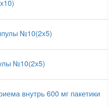
x10)
мпулы №10(2x5)
улы №10(2x5)
иема внутрь 600 мг пакетики