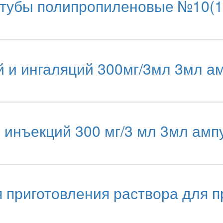
тубы полипропиленовые №10(1
й и ингаляций 300мг/3мл 3мл а
инъекций 300 мг/3 мл 3мл амп
риготовления раствора для пр