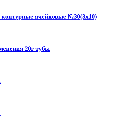
и контурные ячейковые №30(3x10)
енения 20г тубы
ы
ы