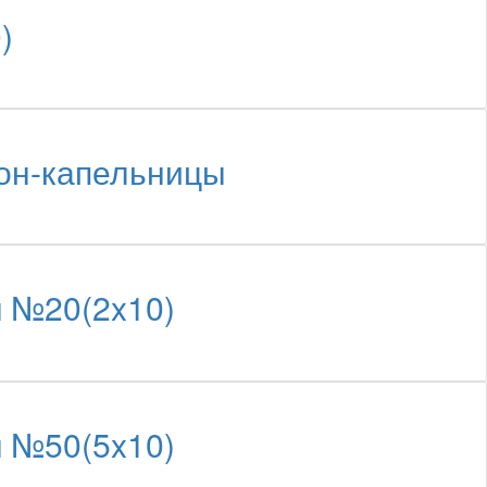
)
кон-капельницы
 №20(2x10)
 №50(5x10)