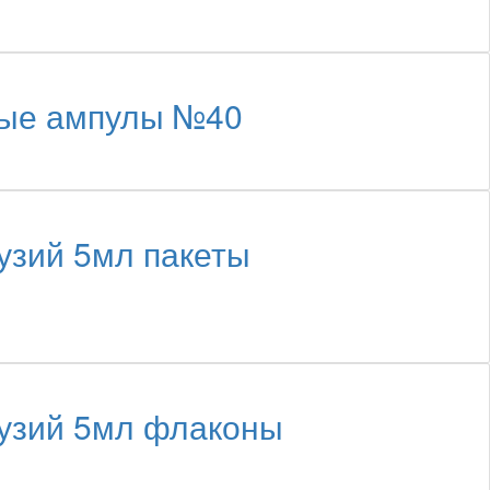
вые ампулы №40
узий 5мл пакеты
узий 5мл флаконы