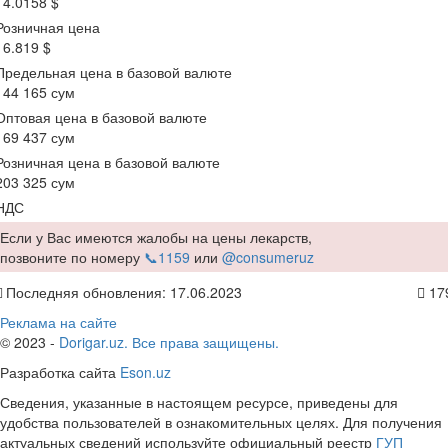
14.0158 $
Розничная цена
16.819 $
Предельная цена в базовой валюте
144 165 сум
Оптовая цена в базовой валюте
169 437 сум
Розничная цена в базовой валюте
203 325 сум
НДС
Если у Вас имеются жалобы на цены лекарств,
позвоните по номеру
📞1159
или
@consumeruz
Последняя обновления: 17.06.2023
17
Реклама на сайте
© 2023 -
Dorigar.uz. Все права защищены.
Разработка сайта
Eson.uz
Сведения, указанные в настоящем ресурсе, приведены для
удобства пользователей в ознакомительных целях. Для получения
актуальных сведений используйте официальный реестр
ГУП