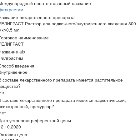
Международный непатентованный название
филграстим
Название лекарственного препарата
РЕЛИГРАСТ Раствор для подкожного/внутривенного введения 300
мкг/0,5 мл
Торговое наименование
РЕЛИГРАСТ
Название atx
Филграстим
Способ введения
Внутривенное
В составе лекарственного препарата имеется растительное
вещество?
Нет
В составе лекарственного препарата имеется наркотический,
психотропный, прекурсор?
Нет
Дата установки референтной цены
12.10.2020
Оптовая цена