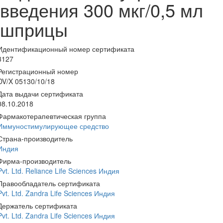
введения 300 мкг/0,5 мл
шприцы
Идентификационный номер сертификата
3127
Регистрационный номер
DV/X 05130/10/18
Дата выдачи сертификата
08.10.2018
Фармакотерапевтическая группа
Иммуностимулирующее средство
Страна-производитель
Индия
Фирма-производитель
Pvt. Ltd. Reliance Life Sciences Индия
Правообладатель сертификата
Pvt. Ltd. Zandra Life Sciences Индия
Держатель сертификата
Pvt. Ltd. Zandra Life Sciences Индия