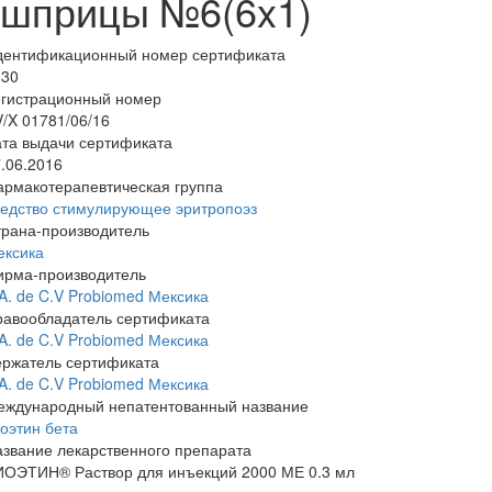
шприцы №6(6x1)
дентификационный номер сертификата
830
егистрационный номер
/X 01781/06/16
та выдачи сертификата
.06.2016
армакотерапевтическая группа
редство стимулирующее эритропоэз
трана-производитель
ексика
ирма-производитель
A. de C.V Probiomed Мексика
равообладатель сертификата
A. de C.V Probiomed Мексика
ержатель сертификата
A. de C.V Probiomed Мексика
еждународный непатентованный название
оэтин бета
звание лекарственного препарата
ИОЭТИН® Раствор для инъекций 2000 МЕ 0.3 мл