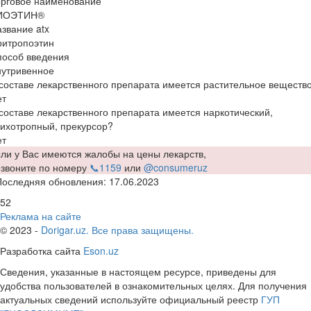
орговое наименование
ИОЭТИН®
звание atx
ритропоэтин
пособ введения
нутривенное
составе лекарственного препарата имеется растительное веществ
ет
составе лекарственного препарата имеется наркотический,
ихотропный, прекурсор?
ет
ли у Вас имеются жалобы на цены лекарств,
озвоните по номеру
📞1159
или
@consumeruz
Последняя обновления: 17.06.2023
52
Реклама на сайте
© 2023 -
Dorigar.uz. Все права защищены.
Разработка сайта
Eson.uz
Сведения, указанные в настоящем ресурсе, приведены для
удобства пользователей в ознакомительных целях. Для получения
актуальных сведений используйте официальный реестр
ГУП