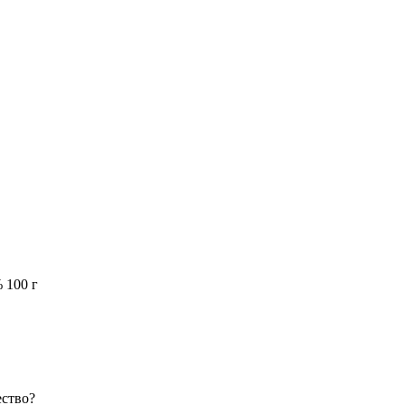
 100 г
ество?