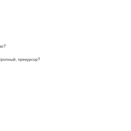
во?
отропный, прекурсор?