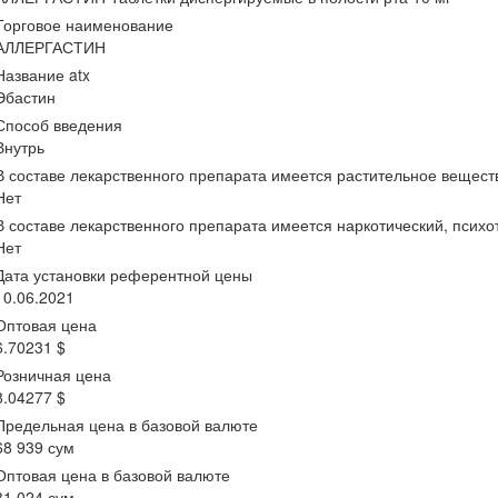
Торговое наименование
АЛЛЕРГАСТИН
Название atx
Эбастин
Способ введения
Внутрь
В составе лекарственного препарата имеется растительное вещест
Нет
В составе лекарственного препарата имеется наркотический, псих
Нет
Дата установки референтной цены
10.06.2021
Оптовая цена
6.70231 $
Розничная цена
8.04277 $
Предельная цена в базовой валюте
68 939 сум
Оптовая цена в базовой валюте
81 024 сум