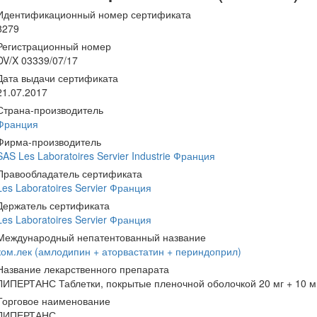
Идентификационный номер сертификата
8279
Регистрационный номер
DV/X 03339/07/17
Дата выдачи сертификата
21.07.2017
Страна-производитель
Франция
Фирма-производитель
SAS Les Laboratoires Servier Industrie Франция
Правообладатель сертификата
Les Laboratoires Servier Франция
Держатель сертификата
Les Laboratoires Servier Франция
Международный непатентованный название
ком.лек (амлодипин + аторвастатин + периндоприл)
Название лекарственного препарата
ЛИПЕРТАНС Таблетки, покрытые пленочной оболочкой 20 мг + 10 мг
Торговое наименование
ЛИПЕРТАНС