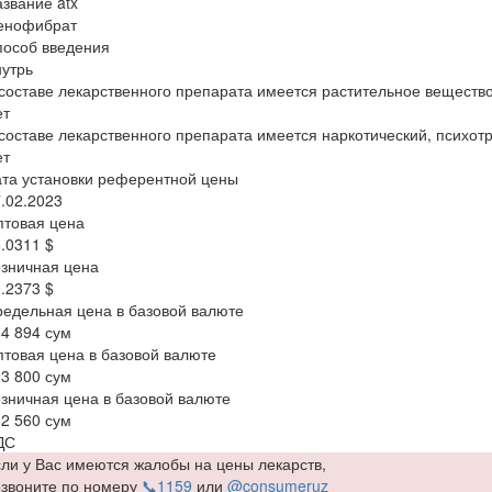
звание atx
енофибрат
пособ введения
утрь
составе лекарственного препарата имеется растительное веществ
ет
составе лекарственного препарата имеется наркотический, психот
ет
та установки референтной цены
.02.2023
птовая цена
.0311 $
зничная цена
.2373 $
едельная цена в базовой валюте
4 894 сум
товая цена в базовой валюте
3 800 сум
зничная цена в базовой валюте
2 560 сум
ДС
ли у Вас имеются жалобы на цены лекарств,
озвоните по номеру
📞1159
или
@consumeruz