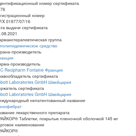
дентификационный номер сертификата
076
егистрационный номер
/X 01977/07/16
та выдачи сертификата
.08.2021
армакотерапевтическая группа
иполипидемическое средство
трана-производитель
ранция
ирма-производитель
C Recipharm Fontaine Франция
равообладатель сертификата
bott Laboratories GmbH Швейцария
ержатель сертификата
bott Laboratories GmbH Швейцария
еждународный непатентованный название
енофибрат
звание лекарственного препарата
АЙКОР® Таблетки, покрытые пленочной оболочкой 145 мг
орговое наименование
РАЙКОР®