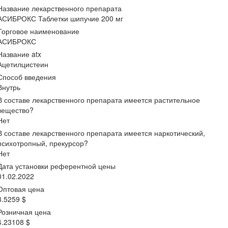
Название лекарственного препарата
АСИБРОКС Таблетки шипучие 200 мг
Торговое наименование
АСИБРОКС
Название atx
Ацетилцистеин
Способ введения
Внутрь
В составе лекарственного препарата имеется растительное
вещество?
Нет
В составе лекарственного препарата имеется наркотический,
психотропный, прекурсор?
Нет
Дата установки референтной цены
01.02.2022
Оптовая цена
3.5259 $
Розничная цена
4.23108 $