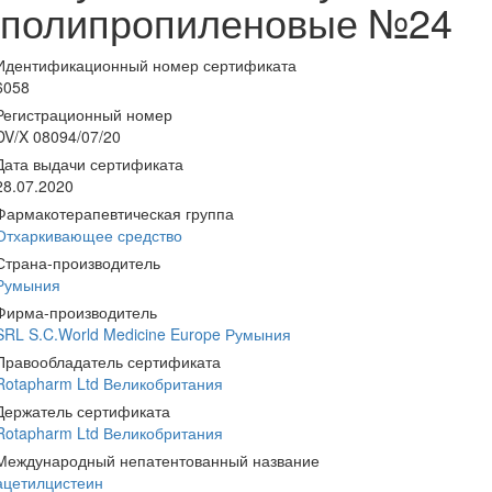
полипропиленовые №24
Идентификационный номер сертификата
6058
Регистрационный номер
DV/X 08094/07/20
Дата выдачи сертификата
28.07.2020
Фармакотерапевтическая группа
Отхаркивающее средство
Страна-производитель
Румыния
Фирма-производитель
SRL S.C.World Medicine Europe Румыния
Правообладатель сертификата
Rotapharm Ltd Великобритания
Держатель сертификата
Rotapharm Ltd Великобритания
Международный непатентованный название
ацетилцистеин