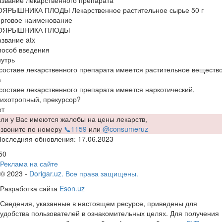
ОЯРЫШНИКА ПЛОДЫ Лекарственное растительное сырье 50 г
орговое наименование
ОЯРЫШНИКА ПЛОДЫ
звание atx
пособ введения
утрь
составе лекарственного препарата имеется растительное веществ
а
составе лекарственного препарата имеется наркотический,
ихотропный, прекурсор?
ет
ли у Вас имеются жалобы на цены лекарств,
озвоните по номеру
📞1159
или
@consumeruz
Последняя обновления: 17.06.2023
50
Реклама на сайте
© 2023 -
Dorigar.uz. Все права защищены.
Разработка сайта
Eson.uz
Сведения, указанные в настоящем ресурсе, приведены для
удобства пользователей в ознакомительных целях. Для получения