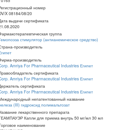
10165
Регистрационный номер
DV/X 08184/08/20
Дата выдачи сертификата
21.08.2020
Фармакотерапевтическая группа
Гемопоэза стимулятор (антианемическое средство)
Страна-производитель
Египет
Фирма-производитель
Corp. Amriya For Pharmaceutical Industries Египет
Правообладатель сертификата
Corp. Amriya For Pharmaceutical Industries Египет
Держатель сертификата
Corp. Amriya For Pharmaceutical Industries Египет
Международный непатентованный название
железа (III) гидроксид полимальтозат
Название лекарственного препарата
ГЕАМПАУЭР Капли для приема внутрь 50 мг/мл 30 мл
Торговое наименование