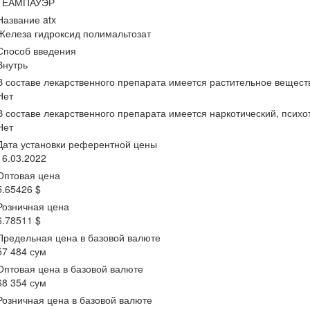
ГЕАМПАУЭР
Название atx
Железа гидроксид полимальтозат
Способ введения
Внутрь
В составе лекарственного препарата имеется растительное вещест
Нет
В составе лекарственного препарата имеется наркотический, псих
Нет
Дата установки референтной цены
16.03.2022
Оптовая цена
5.65426 $
Розничная цена
6.78511 $
Предельная цена в базовой валюте
57 484 сум
Оптовая цена в базовой валюте
68 354 сум
Розничная цена в базовой валюте