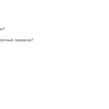
во?
отропный, прекурсор?