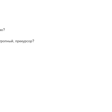
во?
отропный, прекурсор?