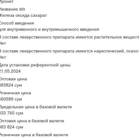
Иронит
Название atx
Железа оксида сахарат
Способ введения
для внутривенного и внутримышечного введения
В составе лекарственного препарата имеется растительное вещест
Нет
В составе лекарственного препарата имеется наркотический, псих
Нет
Дата установки референтной цены
21.05.2024
Оптовая цена
383824 сум
Розничная цена
460589 сум
Предельная цена в базовой валюте
333 760 сум
Оптовая цена в базовой валюте
383 824 сум
Розничная цена в базовой валюте