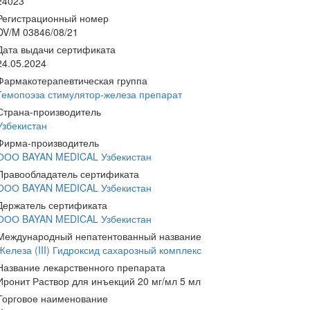
24023
Регистрационный номер
DV/M 03846/08/21
Дата выдачи сертификата
24.05.2024
Фармакотерапевтическая группа
Гемопоэза стимулятор-железа препарат
Страна-производитель
Узбекистан
Фирма-производитель
ООО BAYAN MEDICAL Узбекистан
Правообладатель сертификата
ООО BAYAN MEDICAL Узбекистан
Держатель сертификата
ООО BAYAN MEDICAL Узбекистан
Международный непатентованный название
Железа (III) Гидроксид сахарозный комплекс
Название лекарственного препарата
Иронит Раствор для инъекций 20 мг/мл 5 мл
Торговое наименование