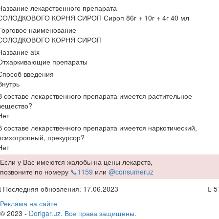
Название лекарственного препарата
СОЛОДКОВОГО КОРНЯ СИРОП Сироп 86г + 10г + 4г 40 мл
Торговое наименование
СОЛОДКОВОГО КОРНЯ СИРОП
Название atx
Отхаркивающие препараты
Способ введения
Внутрь
В составе лекарственного препарата имеется растительное
вещество?
Нет
В составе лекарственного препарата имеется наркотический,
психотропный, прекурсор?
Нет
Если у Вас имеются жалобы на цены лекарств,
позвоните по номеру
📞1159
или
@consumeruz
Последняя обновления: 17.06.2023
5
Реклама на сайте
© 2023 -
Dorigar.uz. Все права защищены.