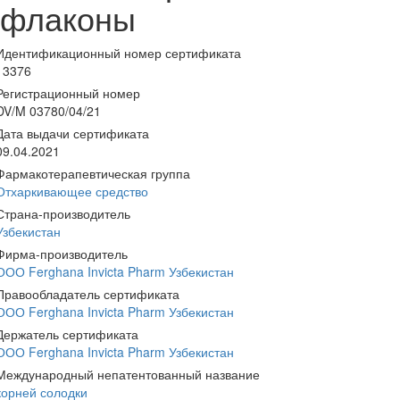
флаконы
Идентификационный номер сертификата
13376
Регистрационный номер
DV/M 03780/04/21
Дата выдачи сертификата
09.04.2021
Фармакотерапевтическая группа
Отхаркивающее средство
Страна-производитель
Узбекистан
Фирма-производитель
ООО Ferghana Invicta Pharm Узбекистан
Правообладатель сертификата
ООО Ferghana Invicta Pharm Узбекистан
Держатель сертификата
ООО Ferghana Invicta Pharm Узбекистан
Международный непатентованный название
корней солодки