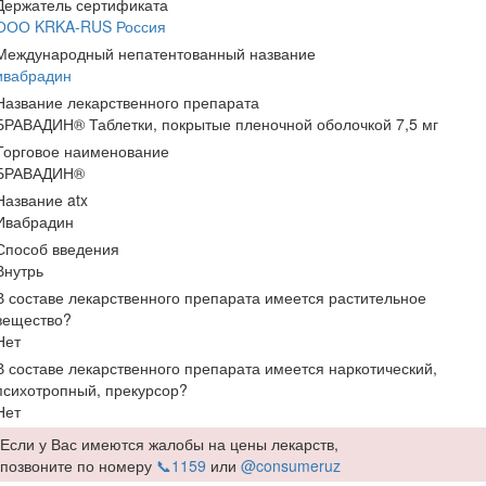
Держатель сертификата
ООО KRKA-RUS Россия
Международный непатентованный название
ивабрадин
Название лекарственного препарата
БРАВАДИН® Таблетки, покрытые пленочной оболочкой 7,5 мг
Торговое наименование
БРАВАДИН®
Название atx
Ивабрадин
Способ введения
Внутрь
В составе лекарственного препарата имеется растительное
вещество?
Нет
В составе лекарственного препарата имеется наркотический,
психотропный, прекурсор?
Нет
Если у Вас имеются жалобы на цены лекарств,
позвоните по номеру
📞1159
или
@consumeruz