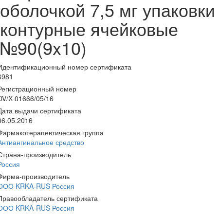
оболочкой 7,5 мг упаковки
контурные ячейковые
№90(9x10)
Идентификационный номер сертификата
6981
Регистрационный номер
DV/X 01666/05/16
Дата выдачи сертификата
06.05.2016
Фармакотерапевтическая группа
Антиангинальное средство
Страна-производитель
Россия
Фирма-производитель
ООО KRKA-RUS Россия
Правообладатель сертификата
ООО KRKA-RUS Россия