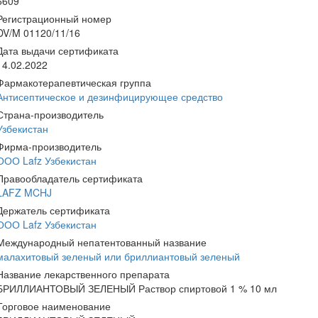
6609
Регистрационный номер
DV/M 01120/11/16
Дата выдачи сертификата
14.02.2022
Фармакотерапевтическая группа
Антисептическое и дезинфицирующее средство
Страна-производитель
Узбекистан
Фирма-производитель
ООО Lafz Узбекистан
Правообладатель сертификата
LAFZ MCHJ
Держатель сертификата
ООО Lafz Узбекистан
Международный непатентованный название
малахитовый зеленый или бриллиантовый зеленый
Название лекарственного препарата
БРИЛЛИАНТОВЫЙ ЗЕЛЕНЫЙ Раствор спиртовой 1 % 10 мл
Торговое наименование