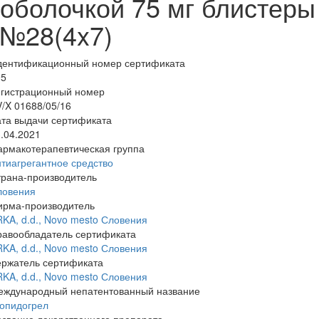
оболочкой 75 мг блистеры
№28(4x7)
дентификационный номер сертификата
95
егистрационный номер
/X 01688/05/16
та выдачи сертификата
.04.2021
армакотерапевтическая группа
тиагрегантное средство
трана-производитель
ловения
ирма-производитель
KA, d.d., Novo mesto Словения
равообладатель сертификата
KA, d.d., Novo mesto Словения
ержатель сертификата
KA, d.d., Novo mesto Словения
еждународный непатентованный название
лопидогрел
звание лекарственного препарата