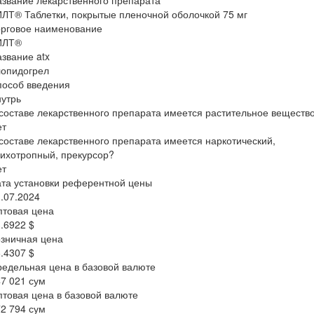
ЛТ® Таблетки, покрытые пленочной оболочкой 75 мг
орговое наименование
ИЛТ®
звание atx
лопидогрел
пособ введения
утрь
составе лекарственного препарата имеется растительное веществ
ет
составе лекарственного препарата имеется наркотический,
ихотропный, прекурсор?
ет
та установки референтной цены
.07.2024
птовая цена
.6922 $
зничная цена
.4307 $
едельная цена в базовой валюте
7 021 сум
товая цена в базовой валюте
2 794 сум