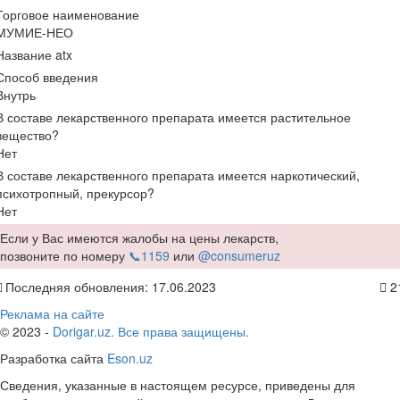
Торговое наименование
МУМИЕ-НЕО
Название atx
Способ введения
Внутрь
В составе лекарственного препарата имеется растительное
вещество?
Нет
В составе лекарственного препарата имеется наркотический,
психотропный, прекурсор?
Нет
Если у Вас имеются жалобы на цены лекарств,
позвоните по номеру
📞1159
или
@consumeruz
Последняя обновления: 17.06.2023
2
Реклама на сайте
© 2023 -
Dorigar.uz. Все права защищены.
Разработка сайта
Eson.uz
Сведения, указанные в настоящем ресурсе, приведены для