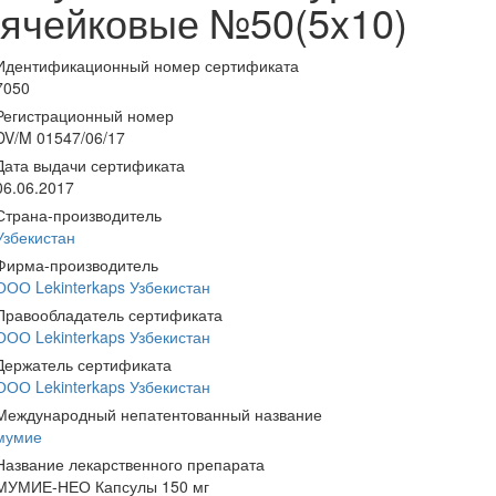
ячейковые №50(5x10)
Идентификационный номер сертификата
7050
Регистрационный номер
DV/M 01547/06/17
Дата выдачи сертификата
06.06.2017
Страна-производитель
Узбекистан
Фирма-производитель
ООО Lekinterkaps Узбекистан
Правообладатель сертификата
ООО Lekinterkaps Узбекистан
Держатель сертификата
ООО Lekinterkaps Узбекистан
Международный непатентованный название
мумие
Название лекарственного препарата
МУМИЕ-НЕО Капсулы 150 мг