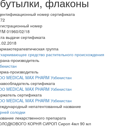
бутылки, флаконы
дентификационный номер сертификата
772
егистрационный номер
/M 01960/02/18
та выдачи сертификата
.02.2018
армакотерапевтическая группа
тхаркивающее средство растительного происхождения
трана-производитель
бекистан
ирма-производитель
ОО MEDICAL MAX PHARM Узбекистан
равообладатель сертификата
ОО MEDICAL MAX PHARM Узбекистан
ержатель сертификата
ОО MEDICAL MAX PHARM Узбекистан
еждународный непатентованный название
рней солодки
звание лекарственного препарата
ОЛОДКОВОГО КОРНЯ СИРОП Сироп 4мл 90 мл