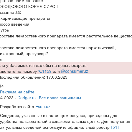
орговое наименование
ОЛОДКОВОГО КОРНЯ СИРОП
звание atx
тхаркивающие препараты
пособ введения
утрь
составе лекарственного препарата имеется растительное веществ
а
составе лекарственного препарата имеется наркотический,
ихотропный, прекурсор?
ет
ли у Вас имеются жалобы на цены лекарств,
озвоните по номеру
📞1159
или
@consumeruz
Последняя обновления: 17.06.2023
44
Реклама на сайте
© 2023 -
Dorigar.uz. Все права защищены.
Разработка сайта
Eson.uz
Сведения, указанные в настоящем ресурсе, приведены для
удобства пользователей в ознакомительных целях. Для получения
актуальных сведений используйте официальный реестр
ГУП