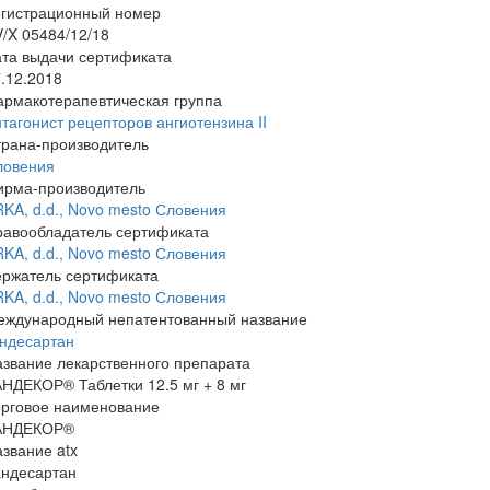
егистрационный номер
/X 05484/12/18
та выдачи сертификата
.12.2018
армакотерапевтическая группа
тагонист рецепторов ангиотензина II
трана-производитель
ловения
ирма-производитель
KA, d.d., Novo mesto Словения
равообладатель сертификата
KA, d.d., Novo mesto Словения
ержатель сертификата
KA, d.d., Novo mesto Словения
еждународный непатентованный название
андесартан
звание лекарственного препарата
НДЕКОР® Таблетки 12.5 мг + 8 мг
орговое наименование
АНДЕКОР®
звание atx
андесартан