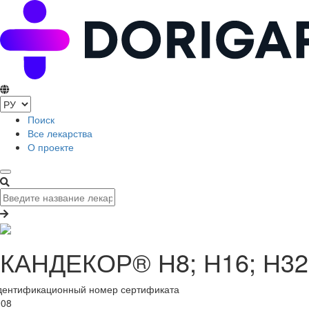
Поиск
Все лекарства
О проекте
КАНДЕКОР® Н8; Н16; Н32; 
дентификационный номер сертификата
908