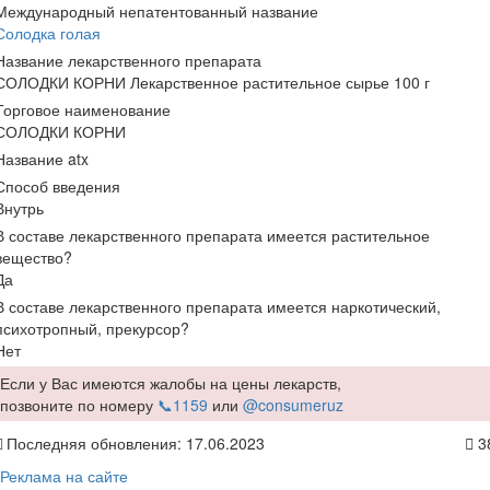
Международный непатентованный название
Солодка голая
Название лекарственного препарата
СОЛОДКИ КОРНИ Лекарственное растительное сырье 100 г
Торговое наименование
СОЛОДКИ КОРНИ
Название atx
Способ введения
Внутрь
В составе лекарственного препарата имеется растительное
вещество?
Да
В составе лекарственного препарата имеется наркотический,
психотропный, прекурсор?
Нет
Если у Вас имеются жалобы на цены лекарств,
позвоните по номеру
📞1159
или
@consumeruz
Последняя обновления: 17.06.2023
3
Реклама на сайте