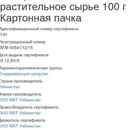
растительное сырье 100 г
Картонная пачка
Идентификационный номер сертификата
5191
Регистрационный номер
DV/M 00541/12/15
Дата выдачи сертификата
25.12.2015
Фармакотерапевтическая группа
Отхаркивающее средство
Страна-производитель
Узбекистан
Фирма-производитель
ООО NA'F Узбекистан
Правообладатель сертификата
ООО NA'F Узбекистан
Держатель сертификата
ООО NA'F Узбекистан