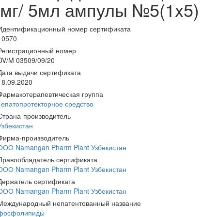
мг/ 5мл ампулы №5(1x5)
Идентификационный номер сертификата
10570
Регистрационный номер
DV/M 03509/09/20
Дата выдачи сертификата
18.09.2020
Фармакотерапевтическая группа
Гепатопротекторное средство
Страна-производитель
Узбекистан
Фирма-производитель
ООО Namangan Pharm Plant Узбекистан
Правообладатель сертификата
ООО Namangan Pharm Plant Узбекистан
Держатель сертификата
ООО Namangan Pharm Plant Узбекистан
Международный непатентованный название
фосфолипиды