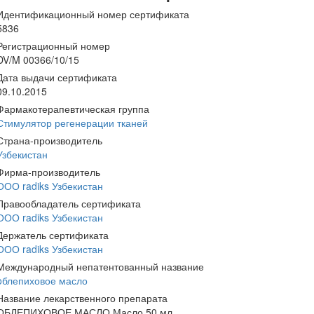
Идентификационный номер сертификата
5836
Регистрационный номер
DV/M 00366/10/15
Дата выдачи сертификата
09.10.2015
Фармакотерапевтическая группа
Стимулятор регенерации тканей
Страна-производитель
Узбекистан
Фирма-производитель
ООО radiks Узбекистан
Правообладатель сертификата
ООО radiks Узбекистан
Держатель сертификата
ООО radiks Узбекистан
Международный непатентованный название
oблепиховое масло
Название лекарственного препарата
ОБЛЕПИХОВОЕ МАСЛО Масло 50 мл