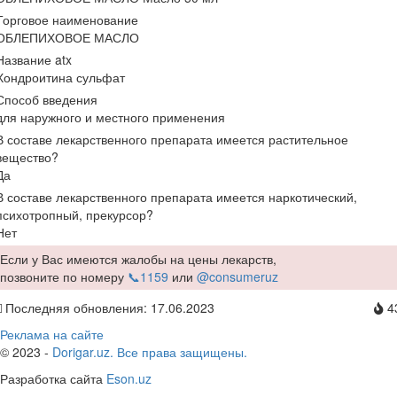
Торговое наименование
ОБЛЕПИХОВОЕ МАСЛО
Название atx
Хондроитина сульфат
Способ введения
для наружного и местного применения
В составе лекарственного препарата имеется растительное
вещество?
Да
В составе лекарственного препарата имеется наркотический,
психотропный, прекурсор?
Нет
Если у Вас имеются жалобы на цены лекарств,
позвоните по номеру
📞1159
или
@consumeruz
Последняя обновления: 17.06.2023
4
Реклама на сайте
© 2023 -
Dorigar.uz. Все права защищены.
Разработка сайта
Eson.uz