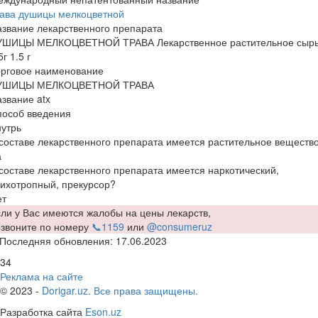
рава душицы мелкоцветной
звание лекарственного препарата
УШИЦЫ МЕЛКОЦВЕТНОЙ ТРАВА Лекарственное растительное сыр
5г 1.5 г
орговое наименование
УШИЦЫ МЕЛКОЦВЕТНОЙ ТРАВА
звание atx
пособ введения
утрь
составе лекарственного препарата имеется растительное веществ
а
составе лекарственного препарата имеется наркотический,
ихотропный, прекурсор?
ет
ли у Вас имеются жалобы на цены лекарств,
озвоните по номеру
📞1159
или
@consumeruz
Последняя обновления: 17.06.2023
34
Реклама на сайте
© 2023 -
Dorigar.uz. Все права защищены.
Разработка сайта
Eson.uz