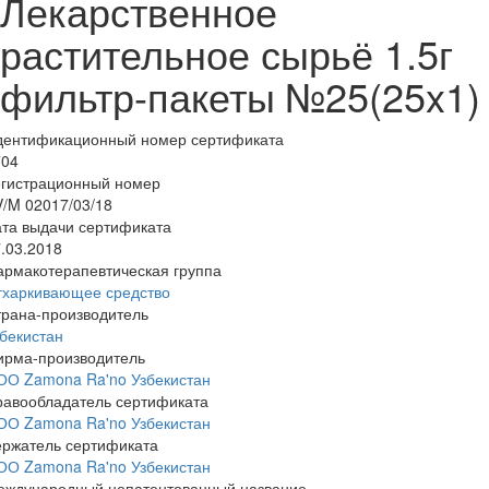
Лекарственное
растительное сырьё 1.5г
фильтр-пакеты №25(25x1)
дентификационный номер сертификата
704
егистрационный номер
/M 02017/03/18
та выдачи сертификата
.03.2018
армакотерапевтическая группа
тхаркивающее средство
трана-производитель
бекистан
ирма-производитель
ОО Zamona Ra'no Узбекистан
равообладатель сертификата
ОО Zamona Ra'no Узбекистан
ержатель сертификата
ОО Zamona Ra'no Узбекистан
еждународный непатентованный название