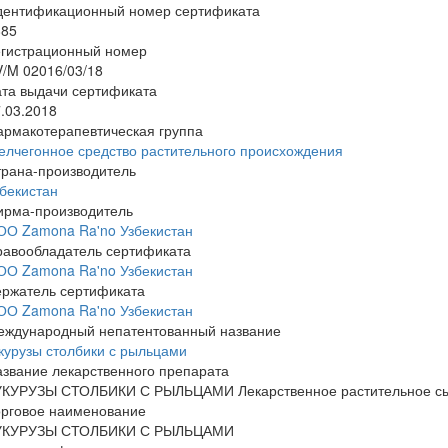
дентификационный номер сертификата
885
егистрационный номер
/M 02016/03/18
та выдачи сертификата
.03.2018
армакотерапевтическая группа
лчегонное средство растительного происхождения
трана-производитель
бекистан
ирма-производитель
ОО Zamona Ra'no Узбекистан
равообладатель сертификата
ОО Zamona Ra'no Узбекистан
ержатель сертификата
ОО Zamona Ra'no Узбекистан
еждународный непатентованный название
курузы столбики с рыльцами
звание лекарственного препарата
УКУРУЗЫ СТОЛБИКИ С РЫЛЬЦАМИ Лекарственное растительное сыр
орговое наименование
УКУРУЗЫ СТОЛБИКИ С РЫЛЬЦАМИ