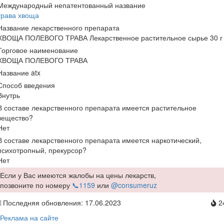
Международный непатентованный название
трава хвоща
Название лекарственного препарата
ХВОЩА ПОЛЕВОГО ТРАВА Лекарственное растительное сырье 30 г
Торговое наименование
ХВОЩА ПОЛЕВОГО ТРАВА
Название atx
Способ введения
Внутрь
В составе лекарственного препарата имеется растительное
вещество?
Нет
В составе лекарственного препарата имеется наркотический,
психотропный, прекурсор?
Нет
Если у Вас имеются жалобы на цены лекарств,
позвоните по номеру
📞1159
или
@consumeruz
Последняя обновления: 17.06.2023
2
Реклама на сайте