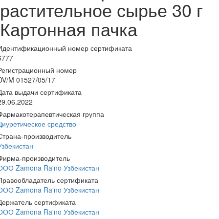
растительное сырье 30 г
Картонная пачка
Идентификационный номер сертификата
6777
Регистрационный номер
DV/M 01527/05/17
Дата выдачи сертификата
29.06.2022
Фармакотерапевтическая группа
Диуретическое средство
Страна-производитель
Узбекистан
Фирма-производитель
ООО Zamona Ra'no Узбекистан
Правообладатель сертификата
ООО Zamona Ra'no Узбекистан
Держатель сертификата
ООО Zamona Ra'no Узбекистан