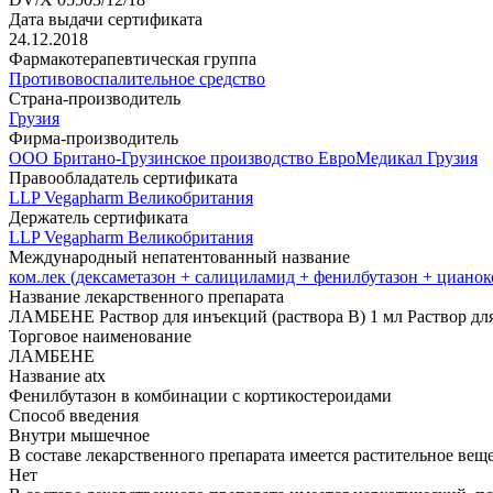
Дата выдачи сертификата
24.12.2018
Фармакотерапевтическая группа
Противовоспалительное средство
Страна-производитель
Грузия
Фирма-производитель
ООО Британо-Грузинское производство ЕвроМедикал Грузия
Правообладатель сертификата
LLP Vegapharm Великобритания
Держатель сертификата
LLP Vegapharm Великобритания
Международный непатентованный название
ком.лек (дексаметазон + салициламид + фенилбутазон + циано
Название лекарственного препарата
ЛАМБЕНЕ Раствор для инъекций (раствора В) 1 мл Раствор для
Торговое наименование
ЛАМБЕНЕ
Название atx
Фенилбутазон в комбинации с кортикостероидами
Способ введения
Внутри мышечное
В составе лекарственного препарата имеется растительное вещ
Нет