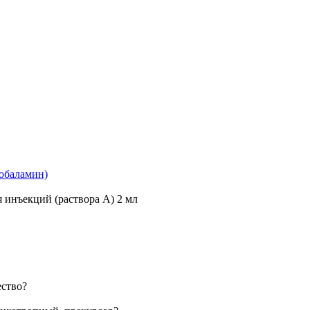
кобаламин)
 инъекций (раствора А) 2 мл
ество?