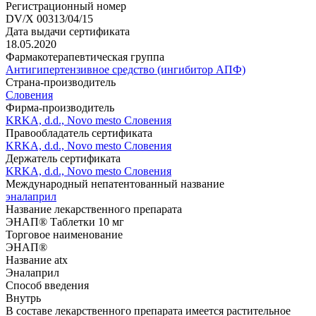
Регистрационный номер
DV/X 00313/04/15
Дата выдачи сертификата
18.05.2020
Фармакотерапевтическая группа
Антигипертензивное средство (ингибитор АПФ)
Страна-производитель
Словения
Фирма-производитель
KRKA, d.d., Novo mesto Словения
Правообладатель сертификата
KRKA, d.d., Novo mesto Словения
Держатель сертификата
KRKA, d.d., Novo mesto Словения
Международный непатентованный название
эналаприл
Название лекарственного препарата
ЭНАП® Таблетки 10 мг
Торговое наименование
ЭНАП®
Название atx
Эналаприл
Способ введения
Внутрь
В составе лекарственного препарата имеется растительное