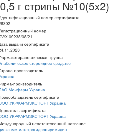
0,5 г стрипы №10(5x2)
Идентификационный номер сертификата
26302
Регистрационный номер
DV/X 09238/08/21
Дата выдачи сертификата
24.11.2023
Фармакотерапевтическая группа
Анаболическое стероидное средство
Страна-производитель
Украина
Фирма-производитель
ПАО Монфарм Украина
Правообладатель сертификата
ООО УКРФАРМЭКСПОРТ Украина
Держатель сертификата
ООО УКРФАРМЭКСПОРТ Украина
Международный непатентованный название
диоксометилтетрагидропиримидин