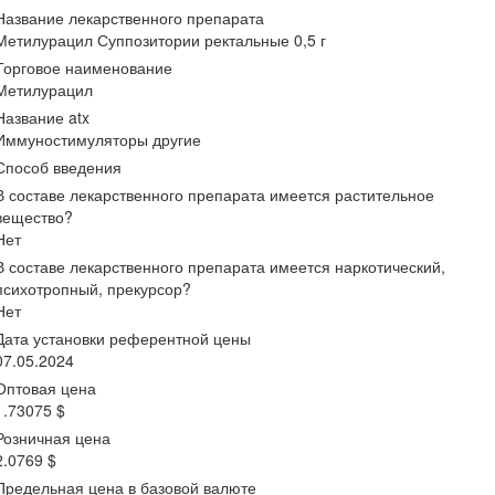
Название лекарственного препарата
Метилурацил Суппозитории ректальные 0,5 г
Торговое наименование
Метилурацил
Название atx
Иммуностимуляторы другие
Способ введения
В составе лекарственного препарата имеется растительное
вещество?
Нет
В составе лекарственного препарата имеется наркотический,
психотропный, прекурсор?
Нет
Дата установки референтной цены
07.05.2024
Оптовая цена
1.73075 $
Розничная цена
2.0769 $
Предельная цена в базовой валюте