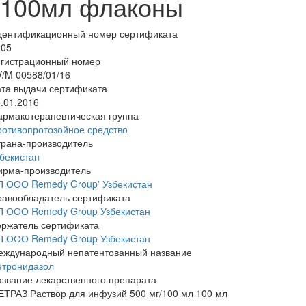
100мл флаконы
дентификационный номер сертификата
105
егистрационный номер
/M 00588/01/16
та выдачи сертификата
.01.2016
армакотерапевтическая группа
отивопротозойное средство
трана-производитель
бекистан
ирма-производитель
П ООО Remedy Group' Узбекистан
равообладатель сертификата
П ООО Remedy Group Узбекистан
ержатель сертификата
П ООО Remedy Group Узбекистан
еждународный непатентованный название
етронидазол
звание лекарственного препарата
ТРАЗ Раствор для инфузий 500 мг/100 мл 100 мл