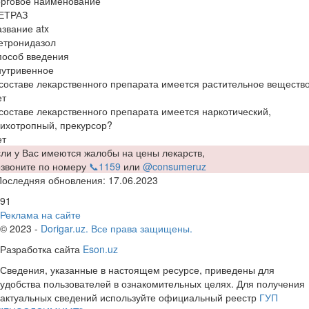
орговое наименование
ЕТРАЗ
звание atx
етронидазол
пособ введения
нутривенное
составе лекарственного препарата имеется растительное веществ
ет
составе лекарственного препарата имеется наркотический,
ихотропный, прекурсор?
ет
ли у Вас имеются жалобы на цены лекарств,
озвоните по номеру
📞1159
или
@consumeruz
Последняя обновления: 17.06.2023
91
Реклама на сайте
© 2023 -
Dorigar.uz. Все права защищены.
Разработка сайта
Eson.uz
Сведения, указанные в настоящем ресурсе, приведены для
удобства пользователей в ознакомительных целях. Для получения
актуальных сведений используйте официальный реестр
ГУП