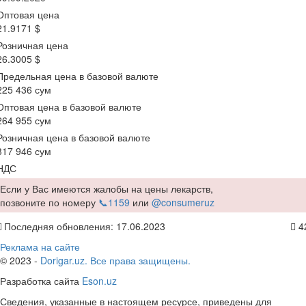
Оптовая цена
21.9171 $
Розничная цена
26.3005 $
Предельная цена в базовой валюте
225 436 сум
Оптовая цена в базовой валюте
264 955 сум
Розничная цена в базовой валюте
317 946 сум
НДС
Если у Вас имеются жалобы на цены лекарств,
позвоните по номеру
📞1159
или
@consumeruz
Последняя обновления: 17.06.2023
4
Реклама на сайте
© 2023 -
Dorigar.uz. Все права защищены.
Разработка сайта
Eson.uz
Сведения, указанные в настоящем ресурсе, приведены для