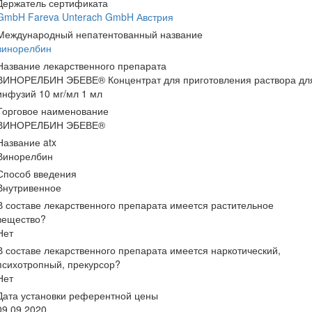
Держатель сертификата
GmbH Fareva Unterach GmbH Австрия
Международный непатентованный название
винорелбин
Название лекарственного препарата
ВИНОРЕЛБИН ЭБЕВЕ® Концентрат для приготовления раствора дл
инфузий 10 мг/мл 1 мл
Торговое наименование
ВИНОРЕЛБИН ЭБЕВЕ®
Название atx
Винорелбин
Способ введения
Внутривенное
В составе лекарственного препарата имеется растительное
вещество?
Нет
В составе лекарственного препарата имеется наркотический,
психотропный, прекурсор?
Нет
Дата установки референтной цены
09.09.2020