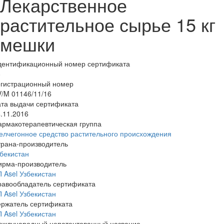
Лекарственное
растительное сырье 15 кг
мешки
дентификационный номер сертификата
8
егистрационный номер
/M 01146/11/16
та выдачи сертификата
.11.2016
армакотерапевтическая группа
лчегонное средство растительного происхождения
трана-производитель
бекистан
ирма-производитель
 Asel Узбекистан
равообладатель сертификата
 Asel Узбекистан
ержатель сертификата
 Asel Узбекистан
еждународный непатентованный название