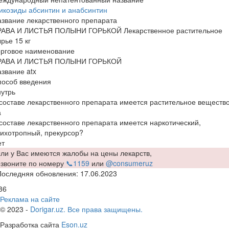
икозиды абсинтин и анабсинтин
звание лекарственного препарата
РАВА И ЛИСТЬЯ ПОЛЫНИ ГОРЬКОЙ Лекарственное растительное
рье 15 кг
орговое наименование
РАВА И ЛИСТЬЯ ПОЛЫНИ ГОРЬКОЙ
звание atx
пособ введения
утрь
составе лекарственного препарата имеется растительное веществ
а
составе лекарственного препарата имеется наркотический,
ихотропный, прекурсор?
ет
ли у Вас имеются жалобы на цены лекарств,
озвоните по номеру
📞1159
или
@consumeruz
Последняя обновления: 17.06.2023
36
Реклама на сайте
© 2023 -
Dorigar.uz. Все права защищены.
Разработка сайта
Eson.uz