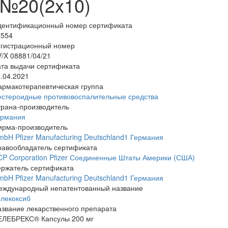
№20(2x10)
дентификационный номер сертификата
2554
егистрационный номер
/X 08881/04/21
та выдачи сертификата
.04.2021
армакотерапевтическая группа
естероидные противовоспалительные средства
трана-производитель
ермания
ирма-производитель
bH Pfizer Manufacturing Deutschland1 Германия
равообладатель сертификата
P Corporation Pfizer Соединенные Штаты Америки (США)
ержатель сертификата
bH Pfizer Manufacturing Deutschland1 Германия
еждународный непатентованный название
лекоксиб
звание лекарственного препарата
ЕЛЕБРЕКС® Капсулы 200 мг