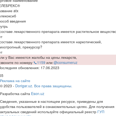
орговое наименование
ЕЛЕБРЕКС®
звание atx
елекоксиб
пособ введения
утрь
составе лекарственного препарата имеется растительное веществ
ет
составе лекарственного препарата имеется наркотический,
ихотропный, прекурсор?
ет
ли у Вас имеются жалобы на цены лекарств,
озвоните по номеру
📞1159
или
@consumeruz
Последняя обновления: 17.06.2023
65
Реклама на сайте
© 2023 -
Dorigar.uz. Все права защищены.
Разработка сайта
Eson.uz
Сведения, указанные в настоящем ресурсе, приведены для
удобства пользователей в ознакомительных целях. Для получения
актуальных сведений используйте официальный реестр
ГУП